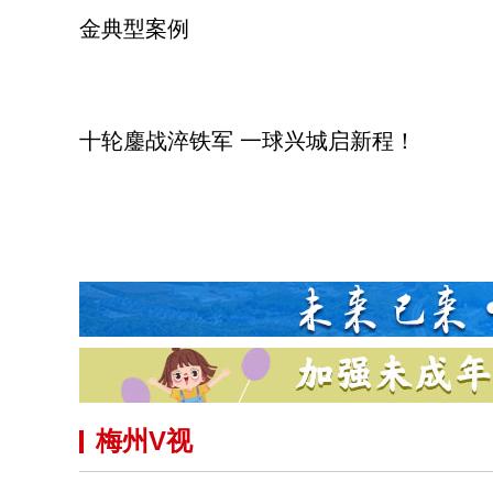
金典型案例
十轮鏖战淬铁军 一球兴城启新程！
梅州V视