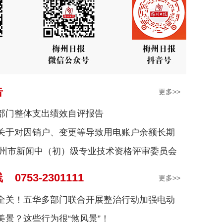
告
更多>>
部门整体支出绩效自评报告
关于对因销户、变更等导致用电账户余额长期
度梅州市新闻中（初）级专业技术资格评审委员会
公告
示
0753-2301111
更多>>
全关！五华多部门联合开展整治行动加强电动
美景？这些行为很“煞风景”！