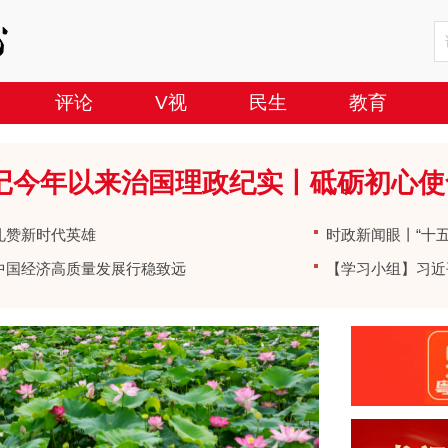
评论
V视
民生
教育
记今年以来治国理政纪实丨砥砺初心使
礼赞新时代英雄
时政新闻眼丨“十
中国经济高质量发展行稳致远
事
【学习小组】习近