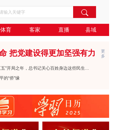
体育
客家
直播
县域
命 把党建设得更加坚强有力
更
多
五五”开局之年，总书记关心百姓身边这些民生大
平的“侨”缘