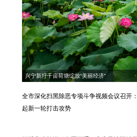
·
兴宁新圩千亩荷塘绽放“美丽经济”
丰收啦！来梅县区梅西镇共享百香甜意
把人民扛在肩上——梅州抗击台风“红霞”的逆
梅州22个项目入选广东“三个500”
全市深化扫黑除恶专项斗争视频会议召开
起新一轮打击攻势