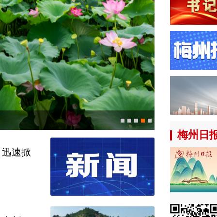
梅州日
行者身影
：迅速掀