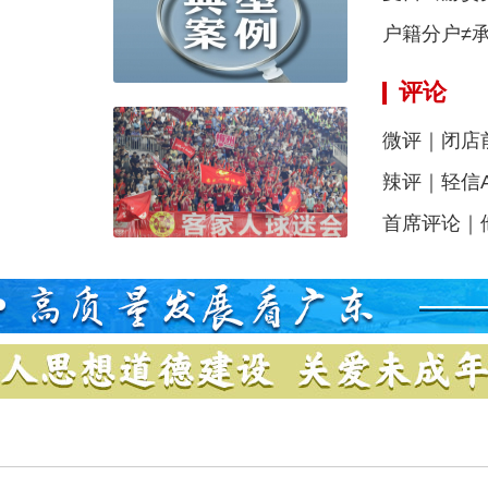
户籍分户≠
评论
微评｜闭店
辣评｜轻信A
首席评论｜