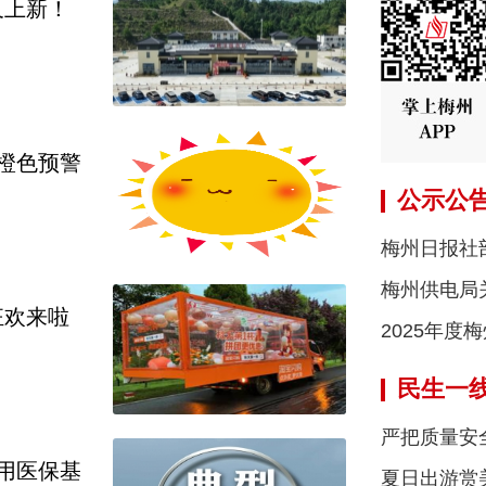
又上新！
橙色预警
公示公
梅州日报社
梅州供电局
狂欢来啦
2025年
挂账情况的
通过人员公
民生一线 
严把质量安
用医保基
夏日出游赏
自行车监管