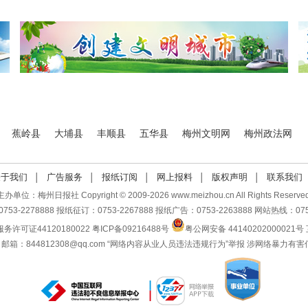
蕉岭县
大埔县
丰顺县
五华县
梅州文明网
梅州政法网
关于我们
广告服务
报纸订阅
网上报料
版权声明
联系我们
│
│
│
│
│
主办单位：梅州日报社 Copyright © 2009-
2026
www.meizhou.cn
All Rights Reserved
53-2278888 报纸征订：0753-2267888 报纸广告：0753-2263888 网站热线：0753
许可证44120180022
粤ICP备09216488号
粤公网安备 44140202000021号
 邮箱：844812308@qq.com
“网络内容从业人员违法违规行为”举报
涉网络暴力有害